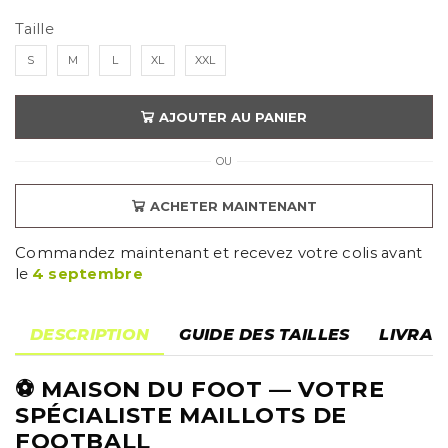
Taille
S
M
L
XL
XXL
AJOUTER AU PANIER
OU
ACHETER MAINTENANT
Commandez maintenant et recevez votre colis avant
le
4 septembre
DESCRIPTION
GUIDE DES TAILLES
LIVRAI
⚽
MAISON DU FOOT
— VOTRE
SPÉCIALISTE MAILLOTS DE
FOOTBALL