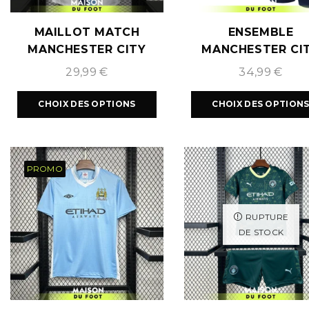
MAILLOT MATCH
ENSEMBLE
MANCHESTER CITY
MANCHESTER CI
EXTÉRIEUR 2026/2027
BLEU CLAIR 2025/
29,99
€
34,99
€
CHOIX DES OPTIONS
CHOIX DES OPTION
PROMO
RUPTURE
DE STOCK