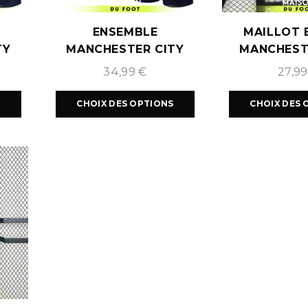
ENSEMBLE
MAILLOT 
TY
MANCHESTER CITY
MANCHEST
2026
VERT 2025/2026
EXTÉRIEUR 
34,99
€
27,9
S
CHOIX DES OPTIONS
CHOIX DES 