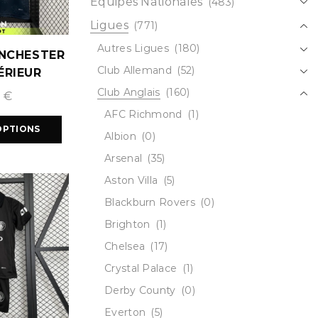
Équipes Nationales
(483)
Ligues
(771)
Autres Ligues
(180)
NCHESTER
Club Allemand
(52)
ÉRIEUR
2027
Club Anglais
(160)
9
€
AFC Richmond
(1)
OPTIONS
Albion
(0)
Arsenal
(35)
Aston Villa
(5)
Blackburn Rovers
(0)
Brighton
(1)
Chelsea
(17)
Crystal Palace
(1)
Derby County
(0)
Everton
(5)