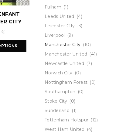
Fulham
(1)
ENFANT
Leeds United
(4)
ER CITY
Leicester City
(3)
2025/2026
9
€
Liverpool
(9)
Manchester City
(10)
OPTIONS
Manchester United
(41)
Newcastle United
(7)
Norwich City
(0)
Nottingham Forest
(0)
Southampton
(0)
Stoke City
(0)
Sunderland
(1)
Tottenham Hotspur
(12)
West Ham United
(4)