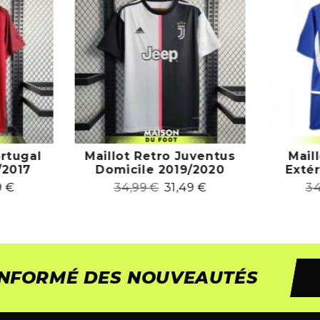
ortugal
Maillot Retro Juventus
Mail
/2017
Domicile 2019/2020
Exté
9
€
34,99
€
31,49
€
3
 INFORMÉ DES NOUVEAUTÉS