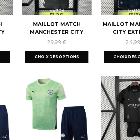
H
MAILLOT MATCH
MAILLOT MA
TY
MANCHESTER CITY
CITY EXT
027
EXTÉRIEUR 2026/2027
2026/
29,99
€
24,9
S
CHOIX DES OPTIONS
CHOIX DES 