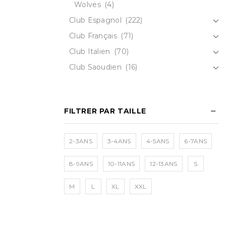
Wolves
(4)
Club Espagnol
(222)
Club Français
(71)
Club Italien
(70)
Club Saoudien
(16)
FILTRER PAR TAILLE
2-3ANS
3-4ANS
4-5ANS
6-7ANS
8-9ANS
10-11ANS
12-13ANS
S
M
L
XL
XXL