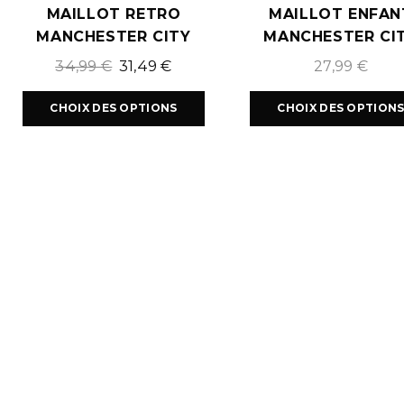
MAILLOT RETRO
MAILLOT ENFAN
MANCHESTER CITY
MANCHESTER CI
DOMICILE 2011/2012
FOURTH 2025/20
34,99
€
31,49
€
27,99
€
CHOIX DES OPTIONS
CHOIX DES OPTION