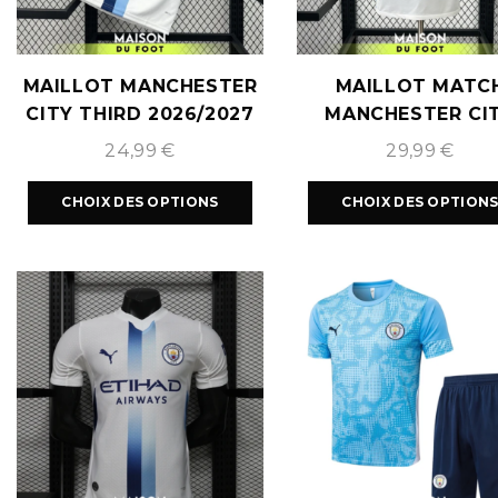
MAILLOT MANCHESTER
MAILLOT MATC
CITY THIRD 2026/2027
MANCHESTER CI
DOMICILE 2026/2
24,99
€
29,99
€
CHOIX DES OPTIONS
CHOIX DES OPTION