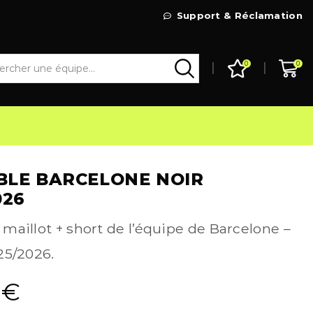
Livraison Gratuite à partir de 99€
Support & Réclamation
Go Shop
0
0
BLE BARCELONE NOIR
026
aillot + short de l’équipe de Barcelone –
25/2026.
9
€