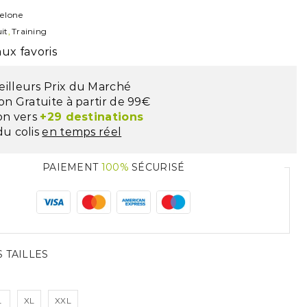
elone
it
,
Training
ux favoris
eilleurs Prix du Marché
son Gratuite à partir de 99€
son vers
+29 destinations
du colis
en temps réel
PAIEMENT
100%
SÉCURISÉ
 TAILLES
L
XL
XXL