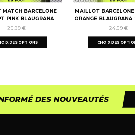
T MATCH BARCELONE
MAILLOT BARCELONE
T PINK BLAUGRANA
ORANGE BLAUGRANA 
2025/2026
29,99
€
24,99
€
HOIX DES OPTIONS
CHOIX DES OPTIO
 INFORMÉ DES NOUVEAUTÉS