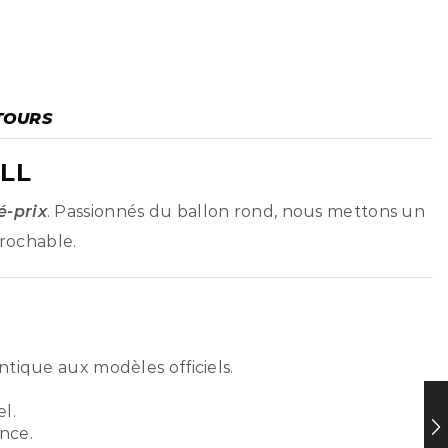
TOURS
LL
é-prix
. Passionnés du ballon rond, nous mettons un
prochable.
ntique aux modèles officiels.
l.
nce.