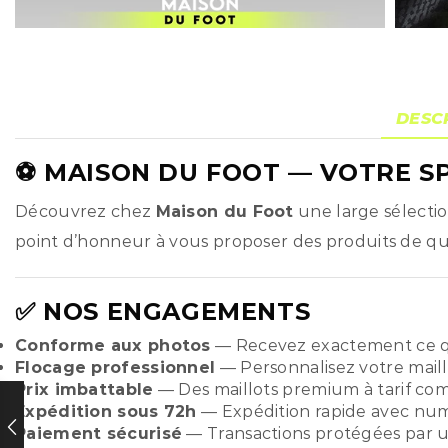
DESC
⚽
MAISON DU FOOT
— VOTRE SP
Découvrez chez
Maison du Foot
une large sélecti
point d’honneur à vous proposer des produits de qual
✅ NOS ENGAGEMENTS
Conforme aux photos
— Recevez exactement ce q
Flocage professionnel
— Personnalisez votre maill
Prix imbattable
— Des maillots premium à tarif compé
Expédition sous 72h
— Expédition rapide avec numér
Paiement sécurisé
— Transactions protégées par u