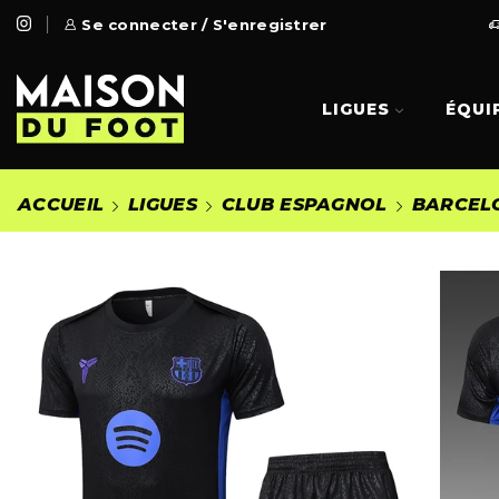
 Gratuite à partir de 99€
Se connecter / S'enregistrer
Go Shop
LIGUES
ÉQUI
ACCUEIL
LIGUES
CLUB ESPAGNOL
BARCEL