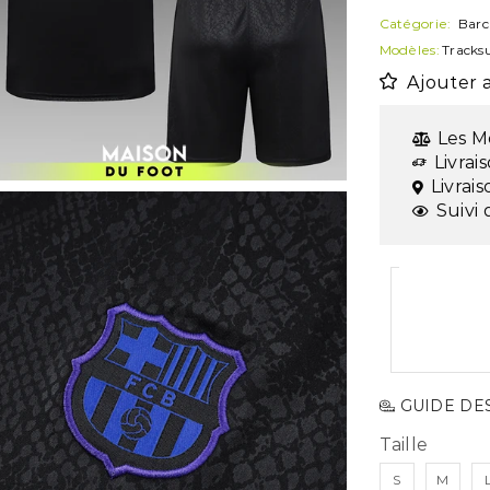
Catégorie:
Barc
Modèles:
Tracksu
Ajouter a
Les M
Livrai
Livrai
Suivi 
GUIDE DES
Taille
S
M