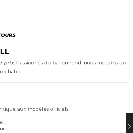
TOURS
LL
é-prix
. Passionnés du ballon rond, nous mettons un
prochable.
ntique aux modèles officiels.
l.
nce.