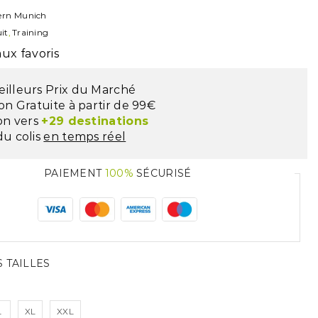
ern Munich
it
,
Training
ux favoris
eilleurs Prix du Marché
son Gratuite à partir de 99€
son vers
+29 destinations
du colis
en temps réel
PAIEMENT
100%
SÉCURISÉ
 TAILLES
L
XL
XXL