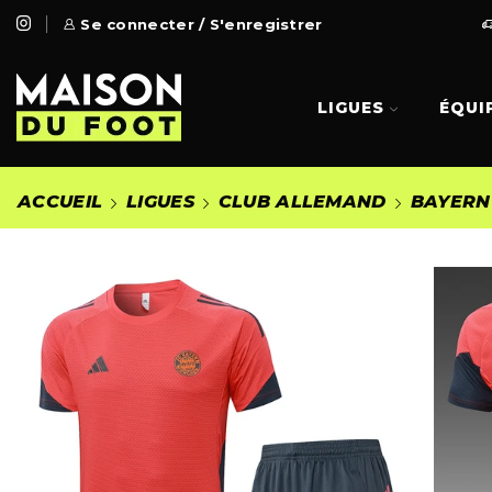
 Gratuite à partir de 99€
Se connecter / S'enregistrer
Go Shop
LIGUES
ÉQUI
ACCUEIL
LIGUES
CLUB ALLEMAND
BAYERN