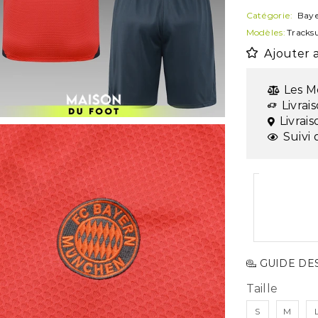
Catégorie:
Bay
Modèles:
Tracksu
Ajouter a
Les M
Livrai
Livrai
Suivi 
GUIDE DES
Taille
S
M