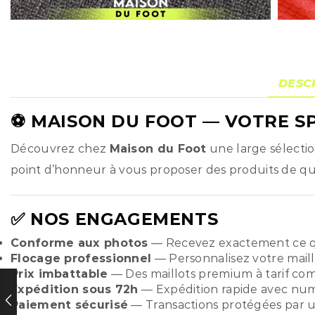
DESC
⚽
MAISON DU FOOT
— VOTRE SP
Découvrez chez
Maison du Foot
une large sélecti
point d’honneur à vous proposer des produits de qual
✅ NOS ENGAGEMENTS
Conforme aux photos
— Recevez exactement ce q
Flocage professionnel
— Personnalisez votre maill
Prix imbattable
— Des maillots premium à tarif compé
Expédition sous 72h
— Expédition rapide avec numér
Paiement sécurisé
— Transactions protégées par u