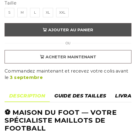
Taille
S
M
L
XL
XXL
AJOUTER AU PANIER
OU
ACHETER MAINTENANT
Commandez maintenant et recevez votre colis avant
le
3 septembre
DESCRIPTION
GUIDE DES TAILLES
LIVRAI
⚽
MAISON DU FOOT
— VOTRE
SPÉCIALISTE MAILLOTS DE
FOOTBALL