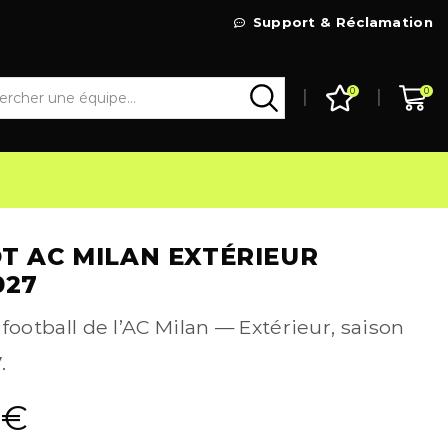
Livraison Gratuite à partir de 99€
Support & Réclamation
Go Shop
0
0
T AC MILAN EXTÉRIEUR
027
 football de l’AC Milan — Extérieur, saison
.
9
€