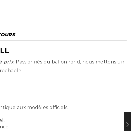
TOURS
LL
é-prix
. Passionnés du ballon rond, nous mettons un
prochable.
ntique aux modèles officiels.
l.
nce.