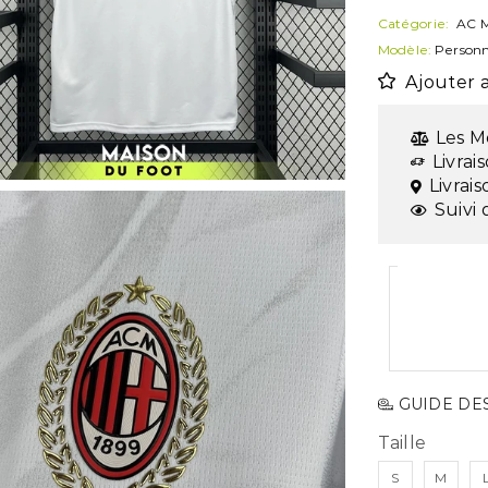
Catégorie:
AC M
Modèle:
Personn
Ajouter a
Les M
Livrai
Livrai
Suivi 
GUIDE DES
Taille
S
M