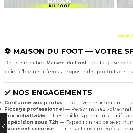
DESC
⚽
MAISON DU FOOT
— VOTRE SP
Découvrez chez
Maison du Foot
une large sélecti
point d’honneur à vous proposer des produits de qual
✅ NOS ENGAGEMENTS
Conforme aux photos
— Recevez exactement ce q
Flocage professionnel
— Personnalisez votre maill
Prix imbattable
— Des maillots premium à tarif compé
Expédition sous 72h
— Expédition rapide avec numér
Paiement sécurisé
— Transactions protégées par u