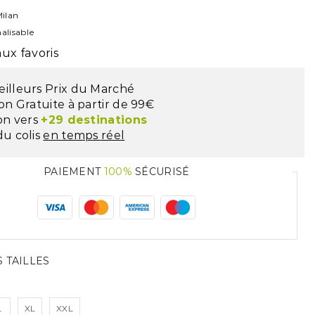
ilan
alisable
ux favoris
eilleurs Prix du Marché
son Gratuite à partir de 99€
son vers
+29 destinations
du colis
en temps réel
PAIEMENT
100%
SÉCURISÉ
 TAILLES
L
XL
XXL