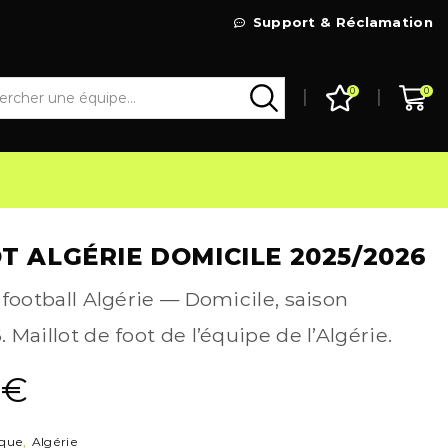
Livraison Gratuite à partir de 99€
Support & Réclamation
Go Shop
0
0
T ALGÉRIE DOMICILE 2025/2026
 football Algérie — Domicile, saison
 Maillot de foot de l’équipe de l’Algérie.
9
€
ique
,
Algérie