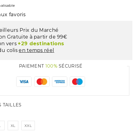
alisable
ux favoris
eilleurs Prix du Marché
son Gratuite à partir de 99€
son vers
+29 destinations
du colis
en temps réel
PAIEMENT
100%
SÉCURISÉ
 TAILLES
L
XL
XXL