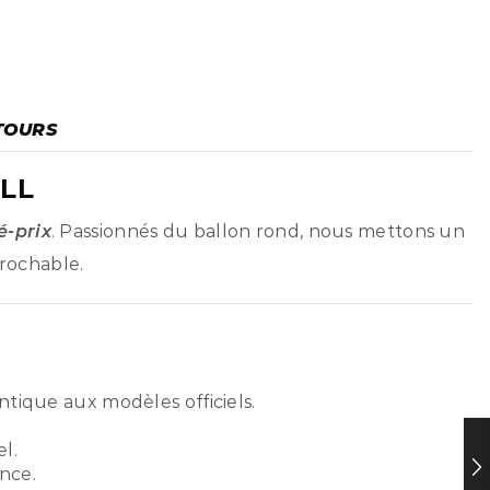
TOURS
LL
é-prix
. Passionnés du ballon rond, nous mettons un
prochable.
ntique aux modèles officiels.
l.
nce.