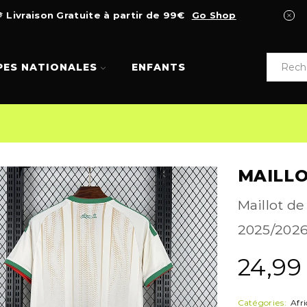
Livraison Gratuite à partir de 99€
Go Shop
PES NATIONALES
ENFANTS
MAILLO
Maillot de
2025/2026.
24,9
Catégories:
Afr