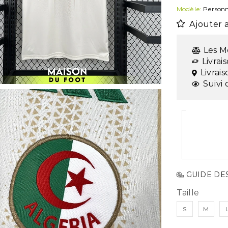
Modèle:
Personn
Ajouter a
Les M
Livrai
Livrai
Suivi 
GUIDE DES
Taille
S
M