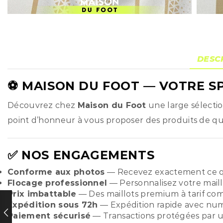
DESC
⚽
MAISON DU FOOT
— VOTRE SP
Découvrez chez
Maison du Foot
une large sélecti
point d’honneur à vous proposer des produits de qual
✅ NOS ENGAGEMENTS
Conforme aux photos
— Recevez exactement ce q
Flocage professionnel
— Personnalisez votre maill
Prix imbattable
— Des maillots premium à tarif compé
Expédition sous 72h
— Expédition rapide avec numér
Paiement sécurisé
— Transactions protégées par u