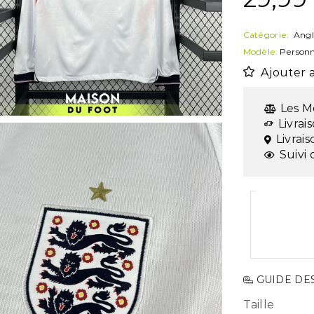
Catégorie:
Angl
Modèle:
Personn
Ajouter a
Les M
Livrai
Livrai
Suivi 
GUIDE DES
Taille