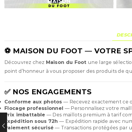
DESC
⚽
MAISON DU FOOT
— VOTRE SP
Découvrez chez
Maison du Foot
une large sélecti
point d’honneur à vous proposer des produits de qual
✅ NOS ENGAGEMENTS
Conforme aux photos
— Recevez exactement ce q
Flocage professionnel
— Personnalisez votre maill
Prix imbattable
— Des maillots premium à tarif compé
Expédition sous 72h
— Expédition rapide avec numér
Paiement sécurisé
— Transactions protégées par u