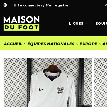
 Gratuite à partir de 99€
Se connecter / S'enregistrer
Go Shop
LIGUES
ÉQUI
ACCUEIL
ÉQUIPES NATIONALES
EUROPE
A