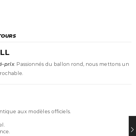
TOURS
LL
é-prix
. Passionnés du ballon rond, nous mettons un
prochable.
ntique aux modèles officiels.
l.
nce.