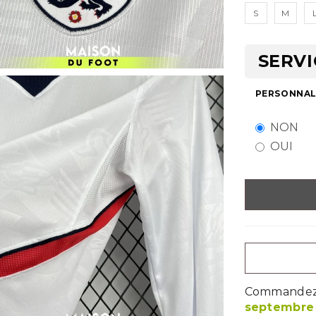
S
M
SERVI
PERSONNALI
NON
OUI
Commandez m
septembre