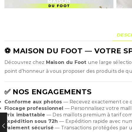
DESC
⚽
MAISON DU FOOT
— VOTRE SP
Découvrez chez
Maison du Foot
une large sélecti
point d’honneur à vous proposer des produits de qual
✅ NOS ENGAGEMENTS
Conforme aux photos
— Recevez exactement ce q
Flocage professionnel
— Personnalisez votre maill
Prix imbattable
— Des maillots premium à tarif compé
Expédition sous 72h
— Expédition rapide avec numér
Paiement sécurisé
— Transactions protégées par u