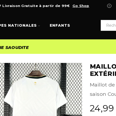
Livraison Gratuite à partir de 99€
Go Shop
PES NATIONALES
ENFANTS
IE SAOUDITE
MAILLO
EXTÉRI
Maillot de
saison Co
24,9