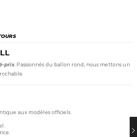
TOURS
LL
é-prix
. Passionnés du ballon rond, nous mettons un
prochable.
ntique aux modèles officiels.
l.
nce.