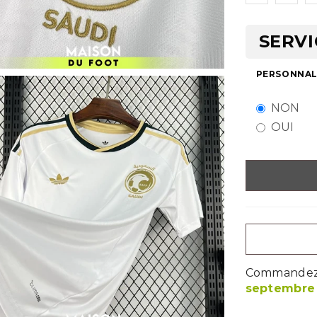
SERVI
PERSONNALI
NON
OUI
Commandez m
septembre