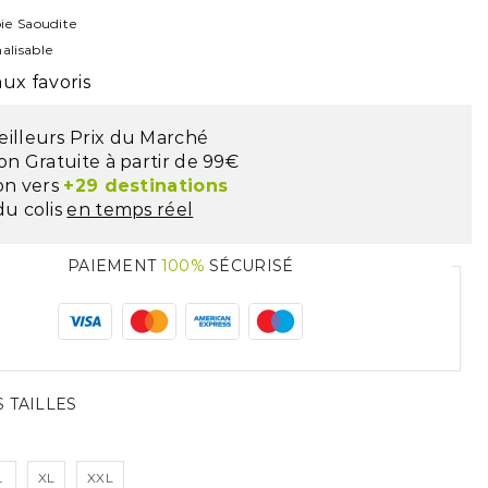
ie Saoudite
alisable
ux favoris
eilleurs Prix du Marché
son Gratuite à partir de 99€
son vers
+29 destinations
du colis
en temps réel
PAIEMENT
100%
SÉCURISÉ
 TAILLES
L
XL
XXL