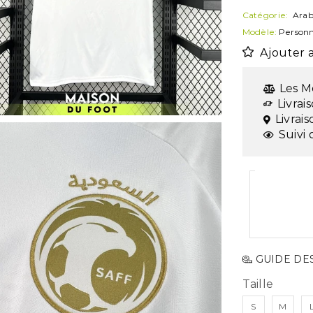
Catégorie:
Arab
Modèle:
Personn
Ajouter a
Les M
Livrai
Livrai
Suivi 
GUIDE DES
Taille
S
M