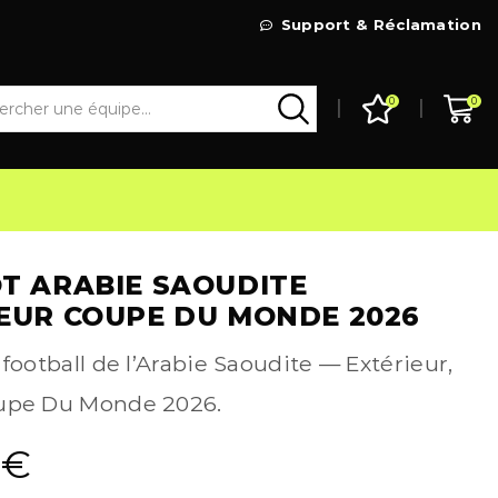
Livraison Gratuite à partir de 99€
Support & Réclamation
Go Shop
0
0
T ARABIE SAOUDITE
EUR COUPE DU MONDE 2026
 football de l’Arabie Saoudite — Extérieur,
upe Du Monde 2026.
9
€