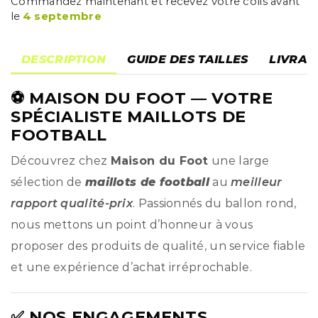
Commandez maintenant et recevez votre colis avant
le
4 septembre
DESCRIPTION
GUIDE DES TAILLES
LIVRAI
⚽
MAISON DU FOOT
— VOTRE
SPÉCIALISTE MAILLOTS DE
FOOTBALL
Découvrez chez
Maison du Foot
une large
sélection de
maillots de football
au
meilleur
rapport qualité-prix
. Passionnés du ballon rond,
nous mettons un point d’honneur à vous
proposer des produits de qualité, un service fiable
et une expérience d’achat irréprochable.
✅ NOS ENGAGEMENTS