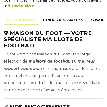
Commandez maintenant et recevez votre colis avant
le
4 septembre
DESCRIPTION
GUIDE DES TAILLES
LIVRAI
⚽
MAISON DU FOOT
— VOTRE
SPÉCIALISTE MAILLOTS DE
FOOTBALL
Découvrez chez
Maison du Foot
une large
sélection de
maillots de football
au
meilleur
rapport qualité-prix
. Passionnés du ballon rond,
nous mettons un point d’honneur à vous
proposer des produits de qualité, un service fiable
et une expérience d’achat irréprochable.
✅ NOS ENGAGEMENTS