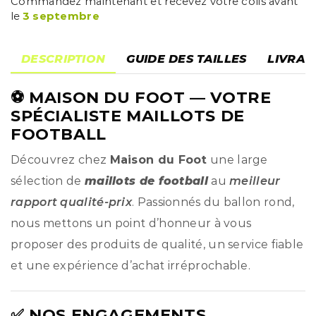
Commandez maintenant et recevez votre colis avant
le
3 septembre
DESCRIPTION
GUIDE DES TAILLES
LIVRAI
⚽
MAISON DU FOOT
— VOTRE
SPÉCIALISTE MAILLOTS DE
FOOTBALL
Découvrez chez
Maison du Foot
une large
sélection de
maillots de football
au
meilleur
rapport qualité-prix
. Passionnés du ballon rond,
nous mettons un point d’honneur à vous
proposer des produits de qualité, un service fiable
et une expérience d’achat irréprochable.
✅ NOS ENGAGEMENTS