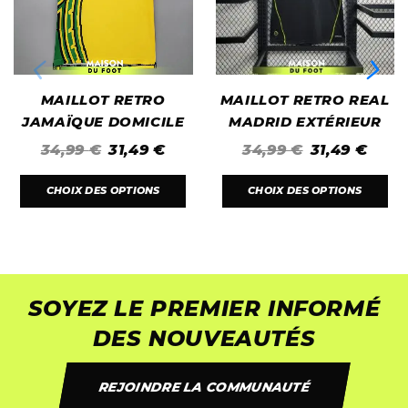
MAILLOT RETRO
MAILLOT RETRO REAL
JAMAÏQUE DOMICILE
MADRID EXTÉRIEUR
1998
2010/2011
34,99
€
31,49
€
34,99
€
31,49
€
CHOIX DES OPTIONS
CHOIX DES OPTIONS
SOYEZ LE PREMIER INFORMÉ
DES NOUVEAUTÉS
REJOINDRE LA COMMUNAUTÉ