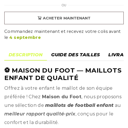
OU
ACHETER MAINTENANT
Commandez maintenant et recevez votre colis avant
le
4 septembre
DESCRIPTION
GUIDE DES TAILLES
LIVRAI
⚽
MAISON DU FOOT
— MAILLOTS
ENFANT DE QUALITÉ
Offrez à votre enfant le maillot de son équipe
préférée ! Chez
Maison du Foot
, nous proposons
une sélection de
maillots de football enfant
au
meilleur rapport qualité-prix
, conçus pour le
confort et la durabilité.