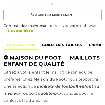
OU
ACHETER MAINTENANT
Commandez maintenant et recevez votre colis avant
le
3 septembre
DESCRIPTION
GUIDE DES TAILLES
LIVRAI
⚽
MAISON DU FOOT
— MAILLOTS
ENFANT DE QUALITÉ
Offrez à votre enfant le maillot de son équipe
préférée! Chez
Maison du Foot
, nous proposons
une sélection de
maillots de football enfant
au
meilleur rapport qualité-prix
, conçus pour le
confort et la durabilité.