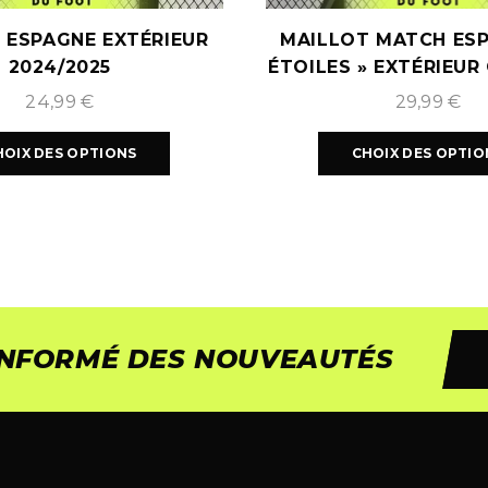
 ESPAGNE EXTÉRIEUR
MAILLOT MATCH ESP
2024/2025
ÉTOILES » EXTÉRIEUR
MONDE 202
24,99
€
29,99
€
HOIX DES OPTIONS
CHOIX DES OPTIO
 INFORMÉ DES NOUVEAUTÉS