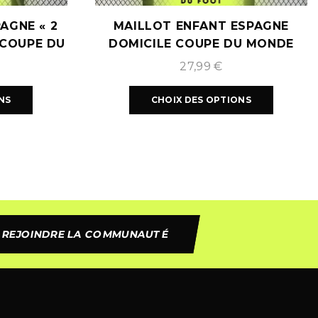
AGNE « 2
MAILLOT ENFANT ESPAGNE
 COUPE DU
DOMICILE COUPE DU MONDE
6
2026
27,99
€
NS
CHOIX DES OPTIONS
REJOINDRE LA COMMUNAUTÉ