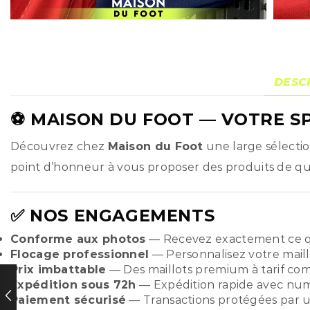
DESC
⚽
MAISON DU FOOT
— VOTRE SP
Découvrez chez
Maison du Foot
une large sélecti
point d’honneur à vous proposer des produits de qual
✅ NOS ENGAGEMENTS
Conforme aux photos
— Recevez exactement ce q
Flocage professionnel
— Personnalisez votre maill
Prix imbattable
— Des maillots premium à tarif compé
Expédition sous 72h
— Expédition rapide avec numér
Paiement sécurisé
— Transactions protégées par u