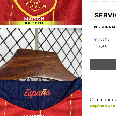
SERVI
PERSONNALI
NON
OUI
Commandez m
septembre