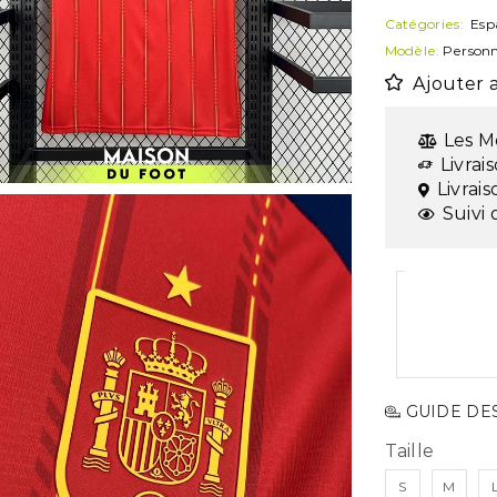
Catégories:
Esp
Modèle:
Personn
Ajouter a
Les M
Livrai
Livrai
Suivi 
GUIDE DES
Taille
S
M