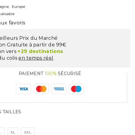
agne
,
Europe
alisable
ux favoris
eilleurs Prix du Marché
son Gratuite à partir de 99€
son vers
+29 destinations
du colis
en temps réel
PAIEMENT
100%
SÉCURISÉ
 TAILLES
L
XL
XXL