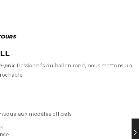
TOURS
LL
é-prix
. Passionnés du ballon rond, nous mettons un
prochable.
ntique aux modèles officiels.
l.
nce.