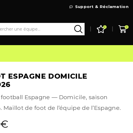
Livraison Gratuite à partir de 99€
Support & Réclamation
Go Shop
0
0
T ESPAGNE DOMICILE
026
 football Espagne — Domicile, saison
 Maillot de foot de l’équipe de l’Espagne.
9
€