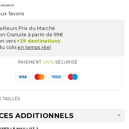
alisable
ux favoris
eilleurs Prix du Marché
son Gratuite à partir de 99€
son vers
+29 destinations
du colis
en temps réel
PAIEMENT
100%
SÉCURISÉ
 TAILLES
CES ADDITIONNELS
SER LE MAILLOT ?