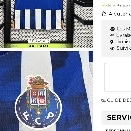
Modèle:
Personn
Ajouter a
Les M
Livrai
Livrai
Suivi 
GUIDE DES
SERVI
PERSONNALI