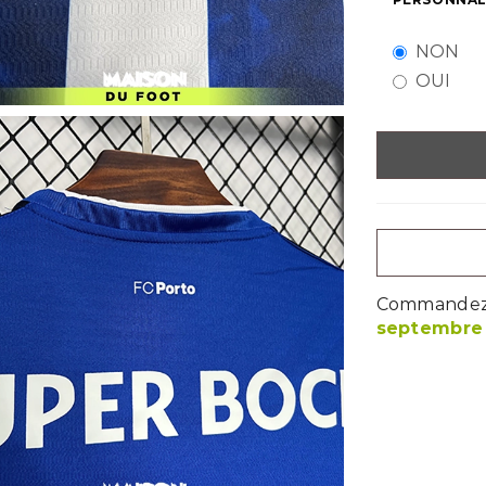
NON
OUI
Commandez m
septembre