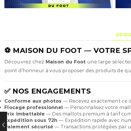
DESC
⚽
MAISON DU FOOT
— VOTRE SP
Découvrez chez
Maison du Foot
une large sélecti
point d’honneur à vous proposer des produits de qual
✅ NOS ENGAGEMENTS
Conforme aux photos
— Recevez exactement ce q
Flocage professionnel
— Personnalisez votre maill
Prix imbattable
— Des maillots premium à tarif compé
Expédition sous 72h
— Expédition rapide avec numér
Paiement sécurisé
— Transactions protégées par u