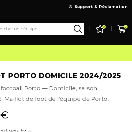
Livraison Gratuite à partir de 99€
Support & Réclamation
Go Shop
0
0
T PORTO DOMICILE 2024/2025
 football Porto — Domicile, saison
 Maillot de foot de l’équipe de Porto.
9
€
res Ligues
,
Porto