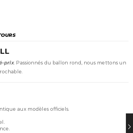
TOURS
LL
é-prix
. Passionnés du ballon rond, nous mettons un
prochable.
ntique aux modèles officiels.
l.
nce.