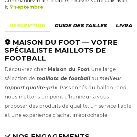
Commandez maintenant et recevez votre colis avant
le
7 septembre
DESCRIPTION
GUIDE DES TAILLES
LIVRAI
⚽
MAISON DU FOOT
— VOTRE
SPÉCIALISTE MAILLOTS DE
FOOTBALL
Découvrez chez
Maison du Foot
une large
sélection de
maillots de football
au
meilleur
rapport qualité-prix
. Passionnés du ballon rond,
nous mettons un point d’honneur à vous
proposer des produits de qualité, un service fiable
et une expérience d’achat irréprochable.
✅ NOS ENGAGEMENTS