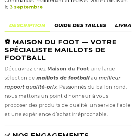
Commandez maintenant et recevez votre colis avant
le
3 septembre
DESCRIPTION
GUIDE DES TAILLES
LIVRAI
⚽
MAISON DU FOOT
— VOTRE
SPÉCIALISTE MAILLOTS DE
FOOTBALL
Découvrez chez
Maison du Foot
une large
sélection de
maillots de football
au
meilleur
rapport qualité-prix
. Passionnés du ballon rond,
nous mettons un point d’honneur à vous
proposer des produits de qualité, un service fiable
et une expérience d’achat irréprochable.
✅ NOS ENGAGEMENTS