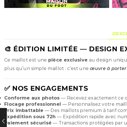
DESC
🎨
ÉDITION LIMITÉE
— DESIGN E
Ce maillot est une
pièce exclusive
au design unique
plus qu’un simple maillot : c’est une
œuvre à porter
✅ NOS ENGAGEMENTS
Conforme aux photos
— Recevez exactement ce q
Flocage professionnel
— Personnalisez votre maill
Prix imbattable
— Des maillots premium à tarif compé
Expédition sous 72h
— Expédition rapide avec numér
Paiement sécurisé
— Transactions protégées par u