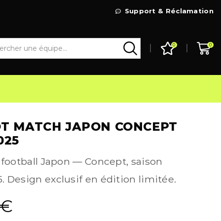
Livraison Gratuite à partir de 99€
Support & Réclamation
Go Shop
0
0
OT MATCH JAPON CONCEPT
025
 football Japon — Concept, saison
 Design exclusif en édition limitée.
€