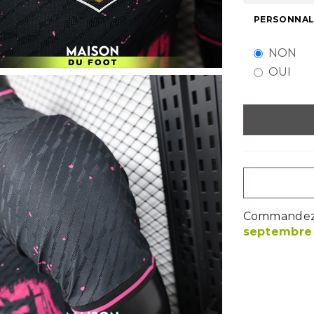
PERSONNALI
NON
OUI
Commandez m
septembre