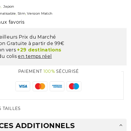
e
,
Japon
nalisable
,
Slim
,
Version Match
ux favoris
eilleurs Prix du Marché
son Gratuite à partir de 99€
son vers
+29 destinations
du colis
en temps réel
PAIEMENT
100%
SÉCURISÉ
 TAILLES
CES ADDITIONNELS