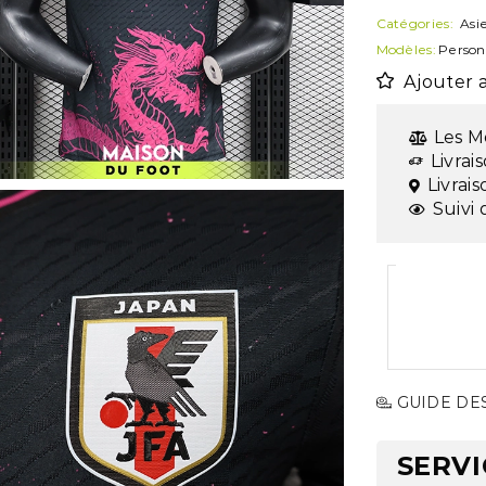
Catégories:
Asi
Modèles:
Person
Ajouter a
Les M
Livrai
Livrai
Suivi 
GUIDE DES
SERVI