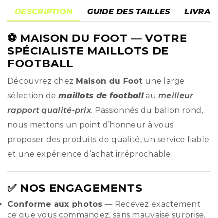
DESCRIPTION
GUIDE DES TAILLES
LIVRAI
⚽
MAISON DU FOOT
— VOTRE
SPÉCIALISTE MAILLOTS DE
FOOTBALL
Découvrez chez
Maison du Foot
une large
sélection de
maillots de football
au
meilleur
rapport qualité-prix
. Passionnés du ballon rond,
nous mettons un point d’honneur à vous
proposer des produits de qualité, un service fiable
et une expérience d’achat irréprochable.
✅ NOS ENGAGEMENTS
Conforme aux photos
— Recevez exactement
ce que vous commandez, sans mauvaise surprise.