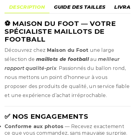
DESCRIPTION
GUIDE DES TAILLES
LIVRAI
⚽
MAISON DU FOOT
— VOTRE
SPÉCIALISTE MAILLOTS DE
FOOTBALL
Découvrez chez
Maison du Foot
une large
sélection de
maillots de football
au
meilleur
rapport qualité-prix
. Passionnés du ballon rond,
nous mettons un point d’honneur à vous
proposer des produits de qualité, un service fiable
et une expérience d’achat irréprochable.
✅ NOS ENGAGEMENTS
Conforme aux photos
— Recevez exactement
ce que vous commandez, sans mauvaise surprise.