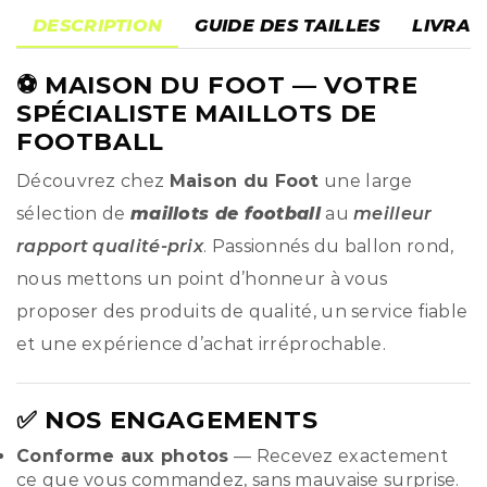
DESCRIPTION
GUIDE DES TAILLES
LIVRAI
⚽
MAISON DU FOOT
— VOTRE
SPÉCIALISTE MAILLOTS DE
FOOTBALL
Découvrez chez
Maison du Foot
une large
sélection de
maillots de football
au
meilleur
rapport qualité-prix
. Passionnés du ballon rond,
nous mettons un point d’honneur à vous
proposer des produits de qualité, un service fiable
et une expérience d’achat irréprochable.
✅ NOS ENGAGEMENTS
Conforme aux photos
— Recevez exactement
ce que vous commandez, sans mauvaise surprise.