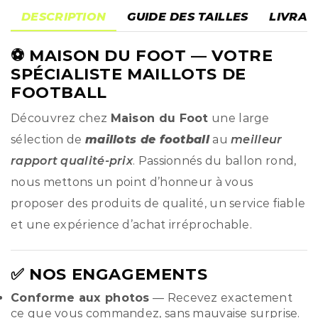
DESCRIPTION
GUIDE DES TAILLES
LIVRAI
⚽
MAISON DU FOOT
— VOTRE
SPÉCIALISTE MAILLOTS DE
FOOTBALL
Découvrez chez
Maison du Foot
une large
sélection de
maillots de football
au
meilleur
rapport qualité-prix
. Passionnés du ballon rond,
nous mettons un point d’honneur à vous
proposer des produits de qualité, un service fiable
et une expérience d’achat irréprochable.
✅ NOS ENGAGEMENTS
Conforme aux photos
— Recevez exactement
ce que vous commandez, sans mauvaise surprise.