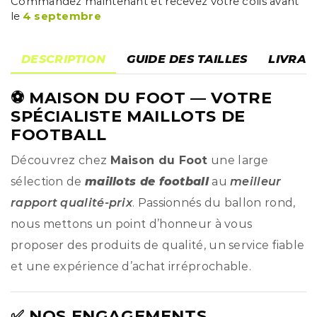
Commandez maintenant et recevez votre colis avant
le
4 septembre
DESCRIPTION
GUIDE DES TAILLES
LIVRAI
⚽
MAISON DU FOOT
— VOTRE
SPÉCIALISTE MAILLOTS DE
FOOTBALL
Découvrez chez
Maison du Foot
une large
sélection de
maillots de football
au
meilleur
rapport qualité-prix
. Passionnés du ballon rond,
nous mettons un point d’honneur à vous
proposer des produits de qualité, un service fiable
et une expérience d’achat irréprochable.
✅ NOS ENGAGEMENTS