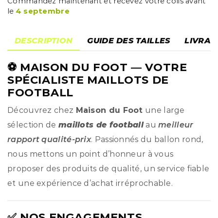
Commandez maintenant et recevez votre colis avant
le
4 septembre
DESCRIPTION
GUIDE DES TAILLES
LIVRAI
⚽
MAISON DU FOOT
— VOTRE
SPÉCIALISTE MAILLOTS DE
FOOTBALL
Découvrez chez
Maison du Foot
une large
sélection de
maillots de football
au
meilleur
rapport qualité-prix
. Passionnés du ballon rond,
nous mettons un point d’honneur à vous
proposer des produits de qualité, un service fiable
et une expérience d’achat irréprochable.
✅ NOS ENGAGEMENTS