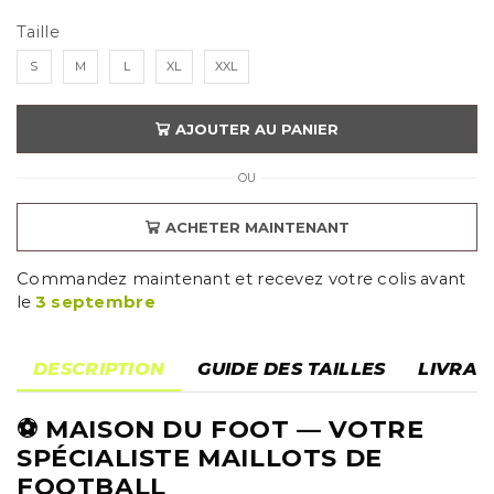
Taille
S
M
L
XL
XXL
AJOUTER AU PANIER
OU
ACHETER MAINTENANT
Commandez maintenant et recevez votre colis avant
le
3 septembre
DESCRIPTION
GUIDE DES TAILLES
LIVRAI
⚽
MAISON DU FOOT
— VOTRE
SPÉCIALISTE MAILLOTS DE
FOOTBALL