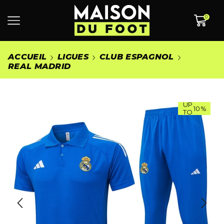
0
ACCUEIL
LIGUES
CLUB ESPAGNOL
REAL MADRID
UP
10%
TO