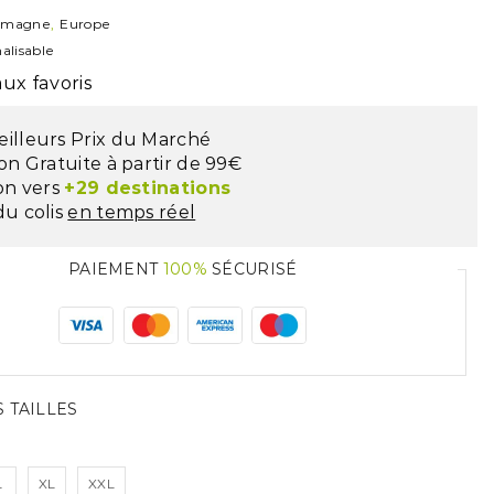
emagne
,
Europe
alisable
ux favoris
eilleurs Prix du Marché
son Gratuite à partir de 99€
son vers
+29 destinations
du colis
en temps réel
PAIEMENT
100%
SÉCURISÉ
 TAILLES
L
XL
XXL