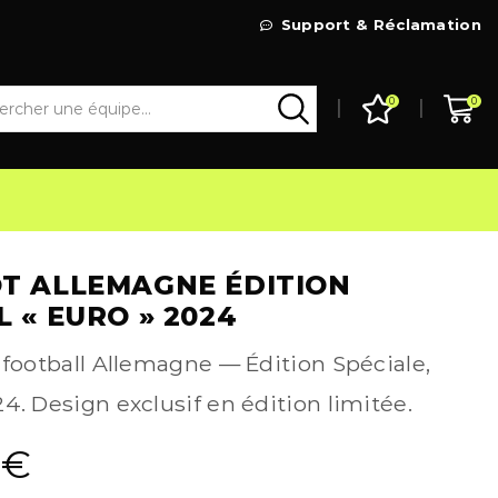
Livraison Gratuite à partir de 99€
Support & Réclamation
Go Shop
0
0
T ALLEMAGNE ÉDITION
L « EURO » 2024
 football Allemagne — Édition Spéciale,
4. Design exclusif en édition limitée.
9
€