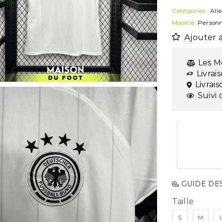
Catégories:
All
Modèle:
Personn
Ajouter a
Les M
Livrai
Livrai
Suivi 
GUIDE DES
Taille
S
M