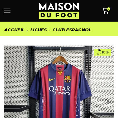
0
ACCUEIL
LIGUES
CLUB ESPAGNOL
UP
10%
TO