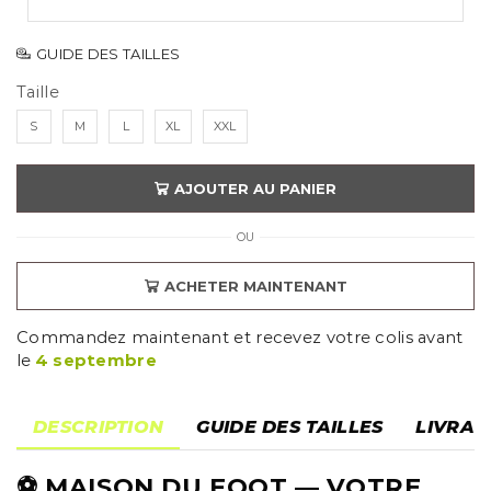
GUIDE DES TAILLES
Taille
S
M
L
XL
XXL
AJOUTER AU PANIER
OU
ACHETER MAINTENANT
Commandez maintenant et recevez votre colis avant
le
4 septembre
DESCRIPTION
GUIDE DES TAILLES
LIVRAI
⚽
MAISON DU FOOT
— VOTRE