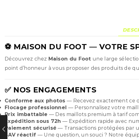
DESC
⚽
MAISON DU FOOT
— VOTRE SP
Découvrez chez
Maison du Foot
une large sélecti
point d’honneur à vous proposer des produits de qual
✅ NOS ENGAGEMENTS
Conforme aux photos
— Recevez exactement ce q
Flocage professionnel
— Personnalisez votre maill
Prix imbattable
— Des maillots premium à tarif compé
Expédition sous 72h
— Expédition rapide avec numér
Paiement sécurisé
— Transactions protégées par u
SAV réactif
— Une question, un souci ? Notre équi