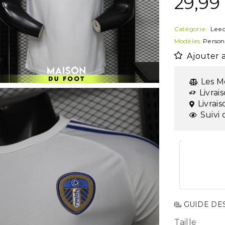
29,99
Catégorie:
Leed
Modèles:
Person
Ajouter a
Les M
Livrai
Livrai
Suivi 
GUIDE DES
Taille