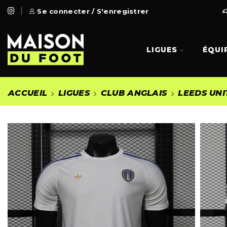
 Gratuite à partir de 99€
Se connecter / S'enregistrer
Go Shop
LIGUES
ÉQUI
ACCUEIL
LIGUES
CLUB ANGLAIS
LEEDS UNI