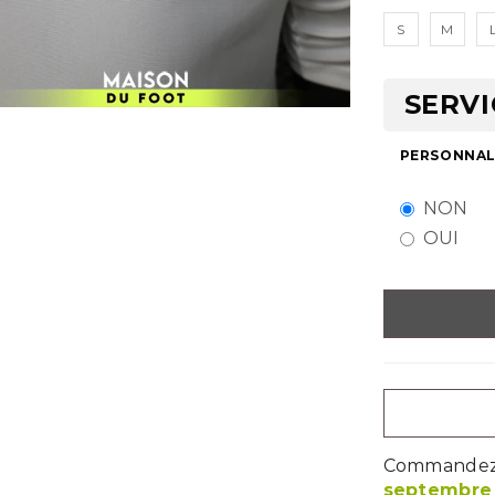
S
M
SERVI
PERSONNALI
NON
OUI
Commandez m
septembre