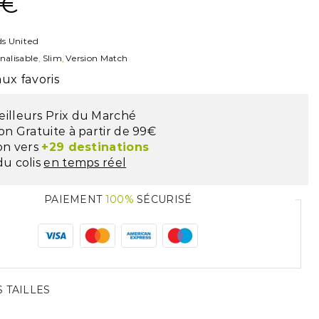
€
s United
nalisable
,
Slim
,
Version Match
ux favoris
eilleurs Prix du Marché
son Gratuite à partir de 99€
son vers
+29 destinations
du colis
en temps réel
PAIEMENT
100%
SÉCURISÉ
 TAILLES