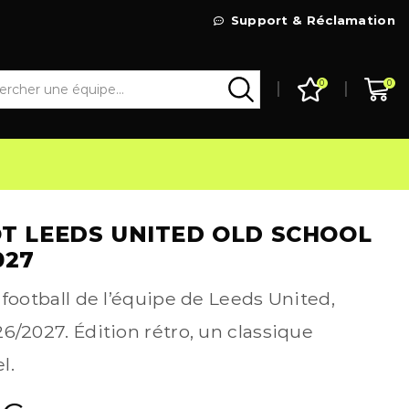
Livraison Gratuite à partir de 99€
Support & Réclamation
Go Shop
0
0
T LEEDS UNITED OLD SCHOOL
027
 football de l’équipe de Leeds United,
6/2027. Édition rétro, un classique
l.