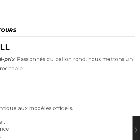
TOURS
LL
é-prix
. Passionnés du ballon rond, nous mettons un
prochable.
ntique aux modèles officiels.
l.
nce.
.