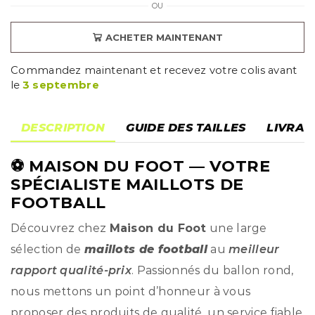
OU
ACHETER MAINTENANT
Commandez maintenant et recevez votre colis avant
le
3 septembre
DESCRIPTION
GUIDE DES TAILLES
LIVRAI
⚽
MAISON DU FOOT
— VOTRE
SPÉCIALISTE MAILLOTS DE
FOOTBALL
Découvrez chez
Maison du Foot
une large
sélection de
maillots de football
au
meilleur
rapport qualité-prix
. Passionnés du ballon rond,
nous mettons un point d’honneur à vous
proposer des produits de qualité, un service fiable