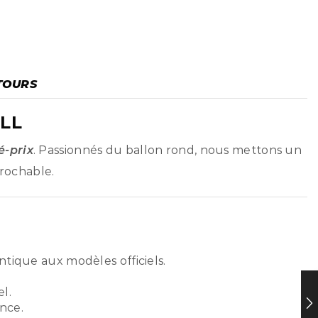
TOURS
LL
é-prix
. Passionnés du ballon rond, nous mettons un
prochable.
ntique aux modèles officiels.
l.
nce.