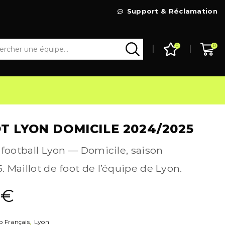
Livraison Gratuite à partir de 99€
Support & Réclamation
Go Shop
0
0
T LYON DOMICILE 2024/2025
 football Lyon — Domicile, saison
 Maillot de foot de l’équipe de Lyon.
9
€
b Français
,
Lyon