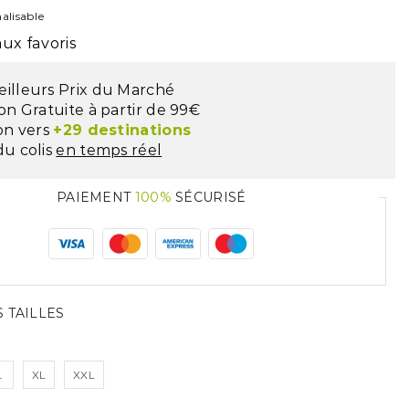
alisable
ux favoris
eilleurs Prix du Marché
son Gratuite à partir de 99€
son vers
+29 destinations
du colis
en temps réel
PAIEMENT
100%
SÉCURISÉ
 TAILLES
L
XL
XXL