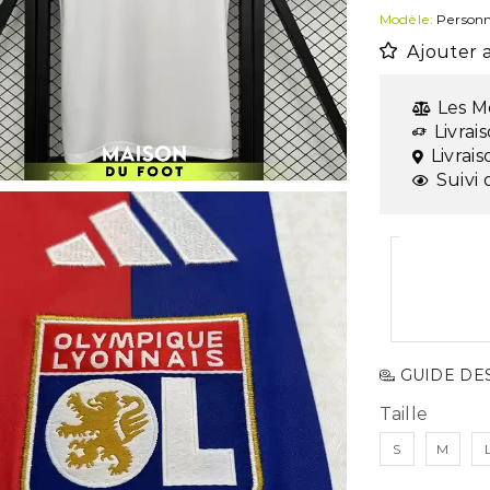
Modèle:
Personn
Ajouter a
Les M
Livrai
Livrai
Suivi 
GUIDE DES
Taille
S
M