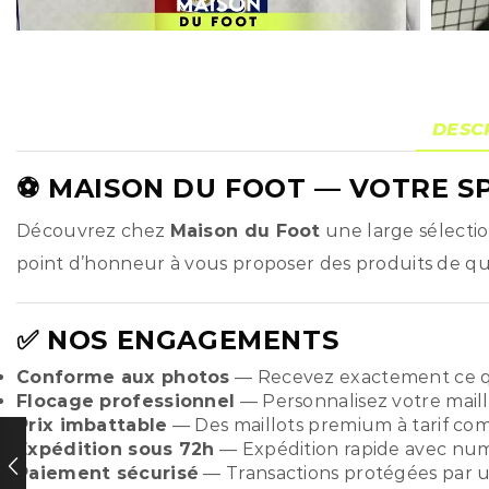
DESC
⚽
MAISON DU FOOT
— VOTRE SP
Découvrez chez
Maison du Foot
une large sélecti
point d’honneur à vous proposer des produits de qual
✅ NOS ENGAGEMENTS
Conforme aux photos
— Recevez exactement ce q
Flocage professionnel
— Personnalisez votre maill
Prix imbattable
— Des maillots premium à tarif compé
Expédition sous 72h
— Expédition rapide avec numér
Paiement sécurisé
— Transactions protégées par u