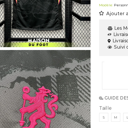
Modèle:
Personn
Ajouter a
Les M
Livrai
Livrai
Suivi 
GUIDE DES
Taille
S
M