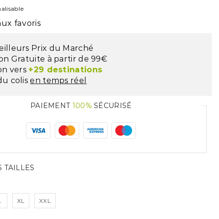
alisable
ux favoris
eilleurs Prix du Marché
son Gratuite à partir de 99€
son vers
+29 destinations
du colis
en temps réel
PAIEMENT
100%
SÉCURISÉ
 TAILLES
L
XL
XXL