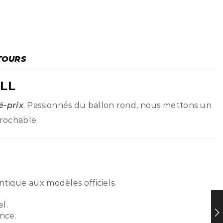
TOURS
LL
é-prix
. Passionnés du ballon rond, nous mettons un
prochable.
ntique aux modèles officiels.
l.
nce.