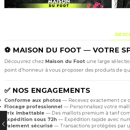
DESC
⚽
MAISON DU FOOT
— VOTRE SP
Découvrez chez
Maison du Foot
une large sélecti
point d’honneur à vous proposer des produits de qual
✅ NOS ENGAGEMENTS
Conforme aux photos
— Recevez exactement ce q
Flocage professionnel
— Personnalisez votre maill
Prix imbattable
— Des maillots premium à tarif compé
Expédition sous 72h
— Expédition rapide avec numér
Paiement sécurisé
— Transactions protégées par u