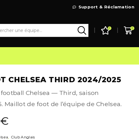
Livraison Gratuite à partir de 99€
Support & Réclamation
Go Shop
0
0
T CHELSEA THIRD 2024/2025
 football Chelsea — Third, saison
 Maillot de foot de l’équipe de Chelsea.
9
€
lsea
,
Club Anglais