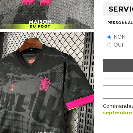
SERVI
PERSONNALI
NON
OUI
Commandez m
septembre