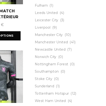
Fulham
(1)
 MATCH
Leeds United
(4)
XTÉRIEUR
Leicester City
(3)
2026
9
€
Liverpool
(9)
Manchester City
(10)
OPTIONS
Manchester United
(41)
Newcastle United
(7)
Norwich City
(0)
Nottingham Forest
(0)
Southampton
(0)
Stoke City
(0)
Sunderland
(1)
Tottenham Hotspur
(12)
West Ham United
(4)