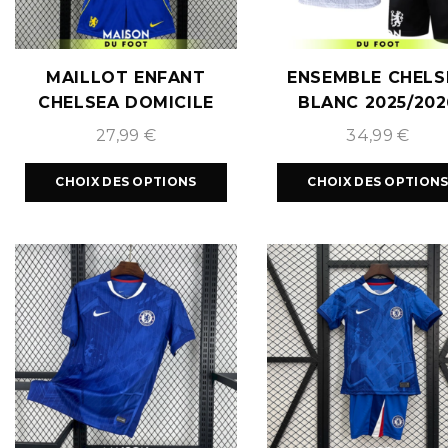
MAILLOT ENFANT
ENSEMBLE CHELS
CHELSEA DOMICILE
BLANC 2025/202
2026/2027
27,99
€
34,99
€
CHOIX DES OPTIONS
CHOIX DES OPTION