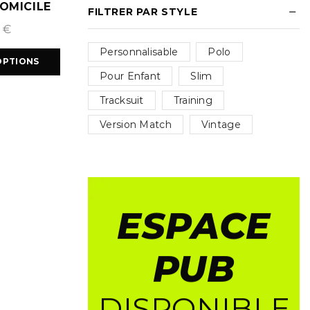
OMICILE
FILTRER PAR STYLE
2025
9
€
Personnalisable
Polo
OPTIONS
Pour Enfant
Slim
Tracksuit
Training
Version Match
Vintage
ESPACE
PUB
DISPONIBLE