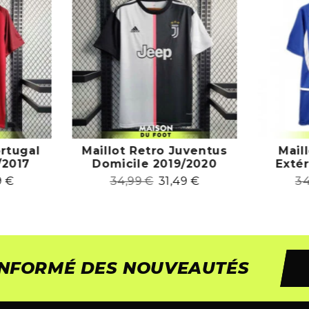
ortugal
Maillot Retro Juventus
Mail
/2017
Domicile 2019/2020
Exté
9
€
34,99
€
31,49
€
3
 INFORMÉ DES NOUVEAUTÉS