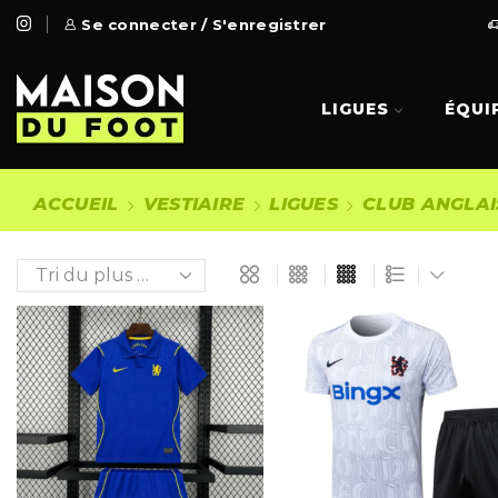
 Gratuite à partir de 99€
Se connecter / S'enregistrer
Go Shop
LIGUES
ÉQUI
ACCUEIL
VESTIAIRE
LIGUES
CLUB ANGLAI