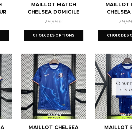
H
MAILLOT MATCH
MAILLOT
EUR
CHELSEA DOMICILE
CHELSEA
2024/2025
2024/
29,99
€
29,9
S
CHOIX DES OPTIONS
CHOIX DES 
RUPT
DE ST
EA
MAILLOT CHELSEA
MAILLOT 