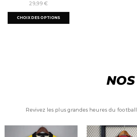
2024/2025
29,99
€
CHOIX DES OPTIONS
NOS
Revivez les plus grandes heures du football 