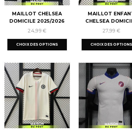
MAILLOT CHELSEA
MAILLOT ENFAN
DOMICILE 2025/2026
CHELSEA DOMICI
2025/2026
24,99
€
27,99
€
CHOIX DES OPTIONS
CHOIX DES OPTION