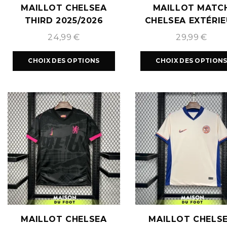
MAILLOT CHELSEA
MAILLOT MATC
THIRD 2025/2026
CHELSEA EXTÉRI
2024/2025
24,99
€
29,99
€
CHOIX DES OPTIONS
CHOIX DES OPTION
MAILLOT CHELSEA
MAILLOT CHELS