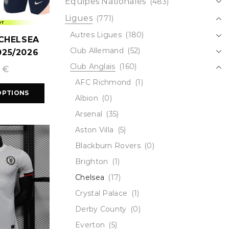
Équipes Nationales
(483)
Ligues
(771)
Autres Ligues
(180)
CHELSEA
Club Allemand
(52)
25/2026
Club Anglais
(160)
9
€
AFC Richmond
(1)
OPTIONS
Albion
(0)
Arsenal
(35)
Aston Villa
(5)
Blackburn Rovers
(0)
Brighton
(1)
Chelsea
(17)
Crystal Palace
(1)
Derby County
(0)
Everton
(5)