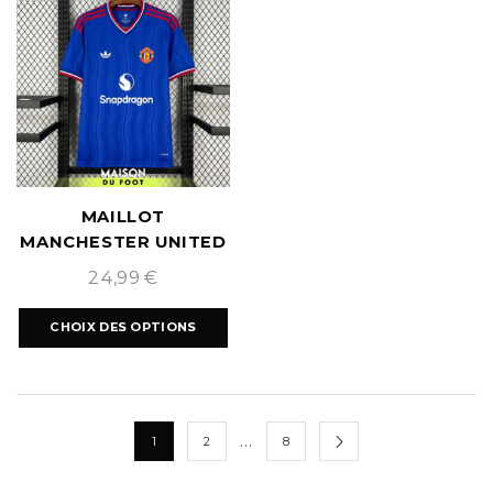
MAILLOT
MANCHESTER UNITED
EXTÉRIEUR 2026/2027
24,99
€
CHOIX DES OPTIONS
…
1
2
8