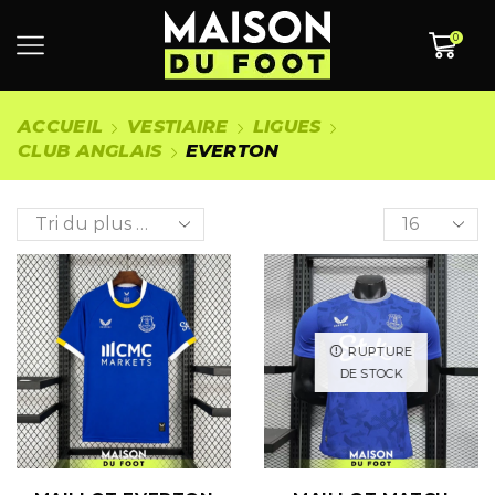
0
ACCUEIL
VESTIAIRE
LIGUES
CLUB ANGLAIS
EVERTON
RUPTURE
DE STOCK