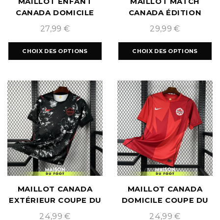
MAILLOT ENFANT
MAILLOT MATCH
CANADA DOMICILE
CANADA ÉDITION
COUPE DU MONDE
SPÉCIALE 2026/2027
27,99
€
29,99
€
2026
CHOIX DES OPTIONS
CHOIX DES OPTIONS
MAILLOT CANADA
MAILLOT CANADA
EXTÉRIEUR COUPE DU
DOMICILE COUPE DU
MONDE 2026
MONDE 2026
24,99
€
24,99
€