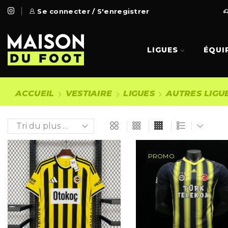
 Gratuite à partir de 99€
Se connecter / S'enregistrer
Go Shop
LIGUES
ÉQUI
ACCUEIL
VESTIAIRE
LIGUES
AUTRES LIGU
PROMO