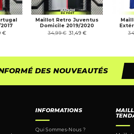
ortugal
Maillot Retro Juventus
Mail
/2017
Domicile 2019/2020
Exté
9
€
34,99
€
31,49
€
3
 INFORMÉ DES NOUVEAUTÉS
INFORMATIONS
MAIL
TEND
Qui Sommes-Nous ?