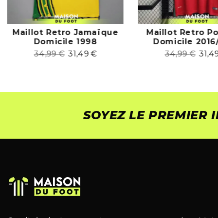
Maillot Retro Jamaïque
Maillot Retro P
Domicile 1998
Domicile 2016
34,99
€
31,49
€
34,99
€
31,4
SOYEZ LE PREMIER