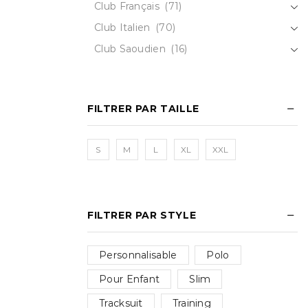
Club Français
(71)
Club Italien
(70)
Club Saoudien
(16)
FILTRER PAR TAILLE
S
M
L
XL
XXL
FILTRER PAR STYLE
Personnalisable
Polo
Pour Enfant
Slim
Tracksuit
Training