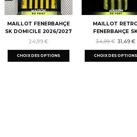
MAILLOT FENERBAHÇE
MAILLOT RETR
SK DOMICILE 2026/2027
FENERBAHÇE S
DOMICILE 2013/2
24,99
€
34,99
€
31,49
€
CHOIX DES OPTIONS
CHOIX DES OPTION