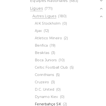
Équipes Nationales
(483)
Ligues
(771)
Autres Ligues
(180)
AIK Stockholm
(0)
Ajax
(12)
Atletico Mineiro
(2)
Benfica
(19)
Besiktas
(3)
Boca Juniors
(10)
Celtic Football Club
(5)
Corinthians
(5)
Cruzeiro
(3)
D.C. United
(0)
Dynamo Kiev
(0)
Fenerbahçe SK
(2)