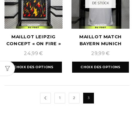
DE STOCK
MAILLOT LEIPZIG
MAILLOT MATCH
CONCEPT « ON FIRE »
BAYERN MUNICH
2024/2025
SPÉCIAL 125 ANS
24,99
€
29,99
€
BLANC
CHOIX DES OPTIONS
CHOIX DES OPTIONS
1
2
3