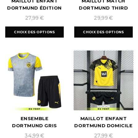
MAILLOT ENFANT
MAILLOT MATCH
DORTMUND ÉDITION
DORTMUND THIRD
SPÉCIALE 2025/2026
EXTÉRIEUR
27,99
€
29,99
€
2023/2024
CHOIX DES OPTIONS
CHOIX DES OPTIONS
ENSEMBLE
MAILLOT ENFANT
DORTMUND GRIS
DORTMUND DOMICILE
CLAIR 2025/2026
2025/2026
34,99
€
27,99
€